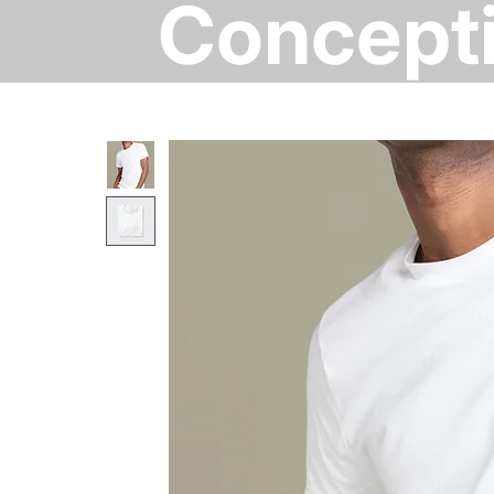
Concept
Web de
Chipma