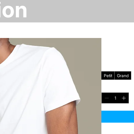
ion
je suis u
n
Prix
120,00 $
Taille
*
Petit
Grand
Quantité
*